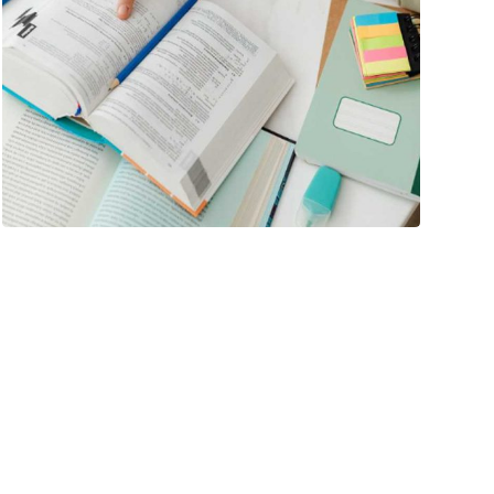
فبراير ١٣, ٢٠٢٦