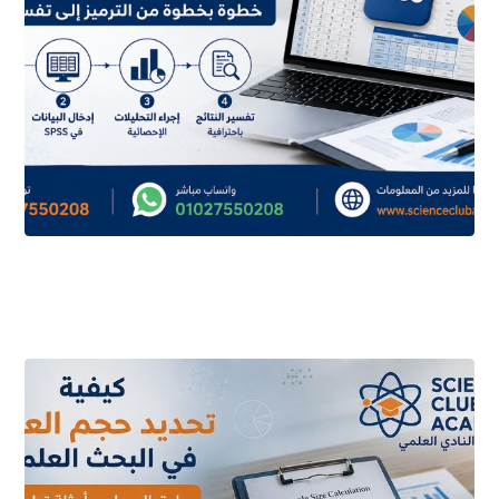
أغسطس ٥, ٢٠٢٦