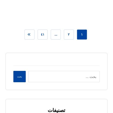
يوليو ١٠, ٢٠٢٦
٤١
…
٢
١
بحث
تصنيفات