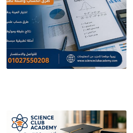
أغسطس ٥, ٢٠٢٦