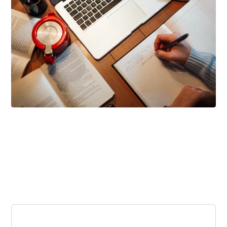
أبريل ٦, ٢٠٢٦