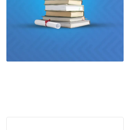
أبريل ٦, ٢٠٢٦