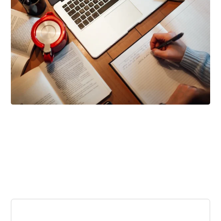
أبريل ٦, ٢٠٢٦