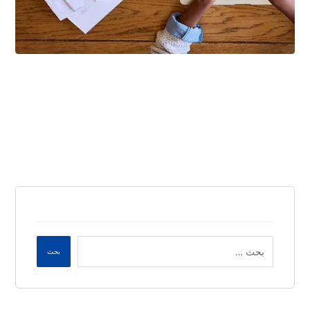
فبراير ٢٢, ٢٠٢٦
بحث