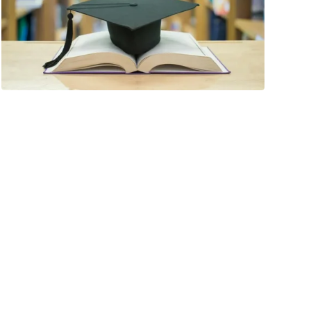
فبراير ٢٢, ٢٠٢٦