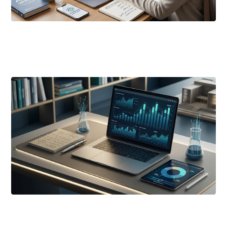
أبريل ٢١, ٢٠٢٦