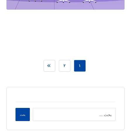
مارس ٣٠, ٢٠٢٦
٢
١
بحث