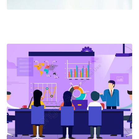
أبريل ٦, ٢٠٢٦