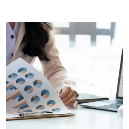
أبريل ٧, ٢٠٢٦