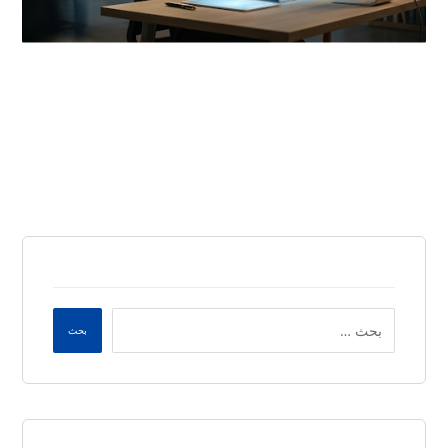
أبريل ٢٥, ٢٠٢٦
بحث