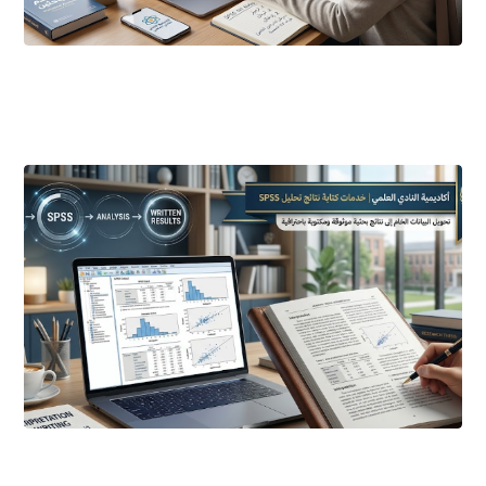
أبريل ٢١, ٢٠٢٦