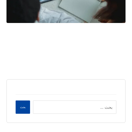
فبراير ٢٤, ٢٠٢٦
بحث