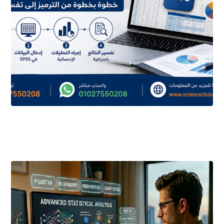
أغسطس ٥, ٢٠٢٦