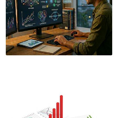
أبريل ٢٥, ٢٠٢٦