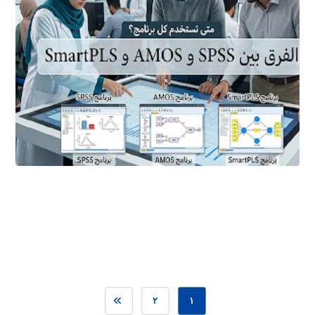
أبريل ٢٥, ٢٠٢٦
٢
١