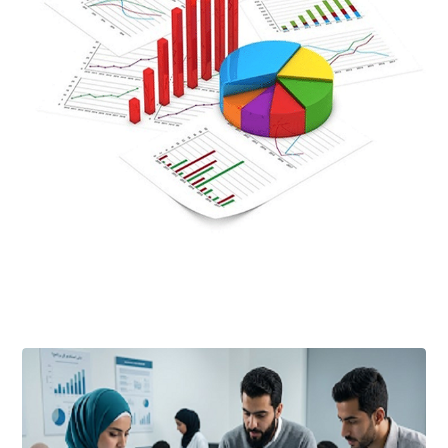
أبريل ٢٥, ٢٠٢٦