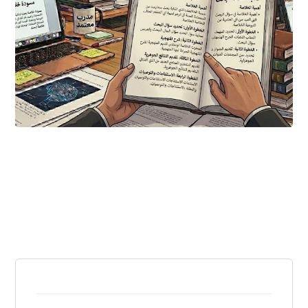
مارس ٣٠, ٢٠٢٦