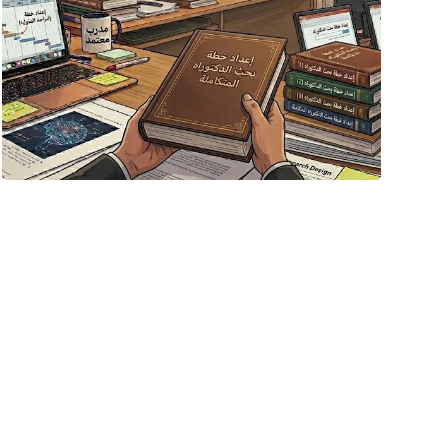
مارس ٣٠, ٢٠٢٦