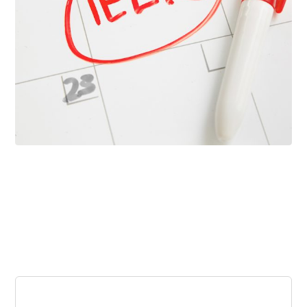
فبراير ١٢, ٢٠٢٦