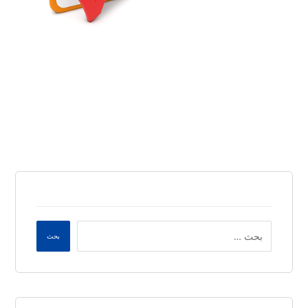
مارس ٢٩, ٢٠٢٦
بحث