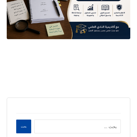
يونيو ٢١, ٢٠٢٦
بحث