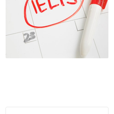
فبراير ١٨, ٢٠٢٦