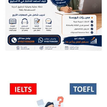
يوليو ٩, ٢٠٢٦