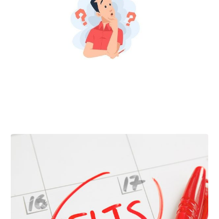
فبراير ٢٠, ٢٠٢٦