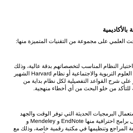
 بالأكاديمية
حث العلمي على مجموعة من التقنيات المتميزة منها:
تلتزم أكاديمية النادي العلمي بتدريب الباحثين على اختيار النظام المناسب لتخصصاتهم بدقة عالية، وذلك 
سواء كان الباحث يستخدم نظام APA المعتمد في العلوم التربوية والاجتماعية أو نظام Harvard الشهير 
بالمجالات الطبية والإدارية، حيث إن الأكاديمية تركز على شرح القواعد التفصيلية لكل نظام بداية من 
 للتأكد من خلو البحث من أي أخطاء منهجية.
تهتم أكاديمية النادي العلمي بتمكين الباحثين من استعمال البرمجيات الحديثة التي توفر الوقت والجهد 
في إدارة المصادر الكبيرة، حيث يتم التركيز هنا على برامج احترافية منها EndNote و Mendeley و 
Zotero، كما تساعد هذه الأدوات الباحث على أرشفة المراجع وتنظيمها في مكتبة رقمية خاصة، وذلك مع 