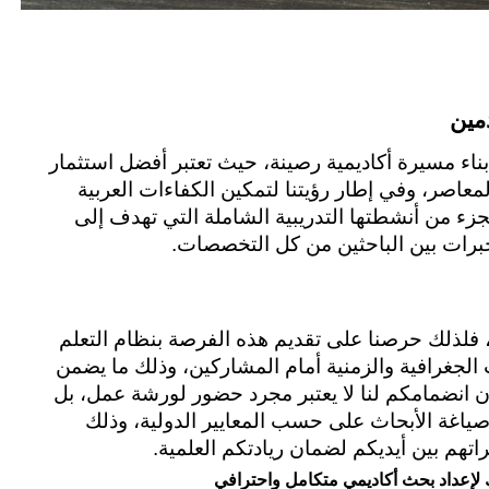
مين
تعتبر ورشة تقنيات البحث العلمي حجر الزاوية في بناء مسيرة أكاديمية رصينة، حيث تعتبر أفضل استثمار 
لكل باحث طموح يسعى للتميز في عالم المعرفة المعاصر، وفي إطار رؤيتنا لتمكين الكفاءات العربية 
تقدم أكاديمية النادي العلمي هذه الورشة النوعية كجزء من أنشطتها التدريبية الشاملة التي تهدف إلى 
خبرات بين الباحثين من كل التخصصات.
نحن نؤمن في الأكاديمية أن المعرفة لا تعرف حدود، فلذلك حرصنا على تقديم هذه الفرصة بنظام التعلم 
عن بعد من خلال منصتنا لكي يتم تذليل كل العقبات الجغرافية والزمنية أمام المشاركين، وذلك ما يضمن 
استفادة عالية تتناسب مع جداولهم الخاصة، حيث إن انضمامكم لنا لا يعتبر مجرد حضور لورشة عمل، بل 
خطوة فعلية نحو احتراف أدوات التحليل والتوثيق وصياغة الأبحاث على حسب المعايير الدولية، وذلك 
هم بين أيديكم لضمان ريادتكم العلمية.
 لإعداد بحث أكاديمي متكامل واحترافي