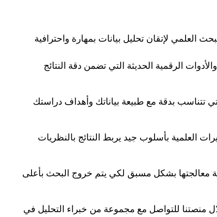
 أفضل ورشة تقنيات البحث العلمي لإتقان تحليل بيانات بمهارة واحترافية 
تغطية شاملة لاستخدام البرمجيات الإحصائية والأدوات الرقمية الحديثة التي تضمن دقة النتائج 
تدريب عملي على اختيار المنهجية التحليلية التي تتناسب بدقة مع طبيعة بياناتك وأهداف دراستك 
تطوير مهارة استنطاق الأرقام وصياغة التفسيرات العلمية بأسلوب جيد يربط النتائج بالنظريات 
كشف الثغرات الإحصائية الشائعة وتعلم طريقة معالجتها بشكل مسبق لكي يتم خروج البحث بأعلى 
فرصة التعلم والتطبيق السريع عن بعد من خلال منصتنا للتواصل مع مجموعة من خبراء التحليل في 