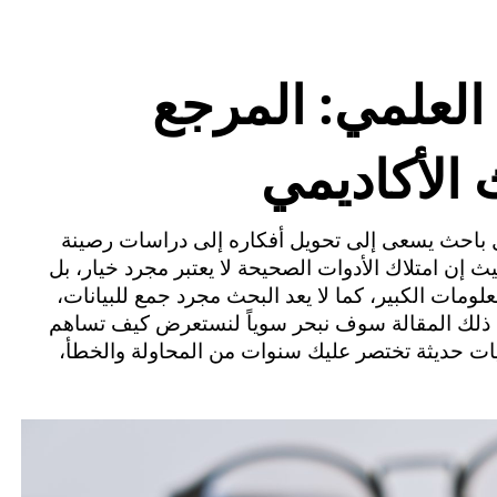
العلمي: المرجع
 الأكاديمي
تعد ورشة تقنيات البحث العلمي البوابة الذهبية لكل باحث يسعى إلى تحويل أفكاره إلى دراسات رصينة 
وموثقة تترك بصمة حقيقية في مجاله الأكاديمي، حيث إن امتلاك الأدوات الصحيحة لا يعتبر مجرد خيار، بل 
هو ضرورة تمليها تحديات العصر الرقمي وتدفق المعلومات الكبير، كما لا يعد البحث مجرد جمع للبيانات، 
بل فن يحتاج إلى منهجية دقيقة وتحليل عميق، وفي ذلك المقالة سوف نبحر سوياً لنستعرض كيف تساهم 
هذه الورشة في صقل مهاراتك وتزويدك باستراتيجيات حديثة تختصر عليك سنوات من المحاولة والخطأ، 