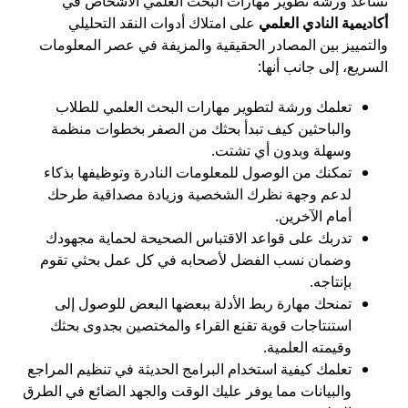
تساعد ورشة تطوير مهارات البحث العلمي الأشخاص في
أكاديمية النادي العلمي
على امتلاك أدوات النقد التحليلي
والتمييز بين المصادر الحقيقية والمزيفة في عصر المعلومات
السريع، إلى جانب أنها:
تعلمك ورشة لتطوير مهارات البحث العلمي للطلاب
والباحثين كيف تبدأ بحثك من الصفر بخطوات منظمة
وسهلة وبدون أي تشتت.
تمكنك من الوصول للمعلومات النادرة وتوظيفها بذكاء
لدعم وجهة نظرك الشخصية وزيادة مصداقية طرحك
أمام الآخرين.
تدربك على قواعد الاقتباس الصحيحة لحماية مجهودك
وضمان نسب الفضل لأصحابه في كل عمل بحثي تقوم
بإنتاجه.
تمنحك مهارة ربط الأدلة ببعضها البعض للوصول إلى
استنتاجات قوية تقنع القراء والمختصين بجدوى بحثك
وقيمته العلمية.
تعلمك كيفية استخدام البرامج الحديثة في تنظيم المراجع
والبيانات مما يوفر عليك الوقت والجهد الضائع في الطرق