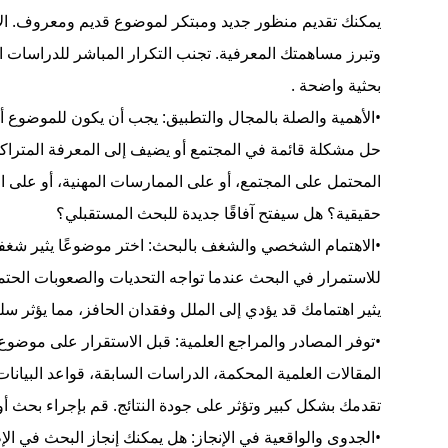
يمكنك تقديم منظور جديد ومبتكر لموضوع قديم ومعروف. الأ
وتبرز مساهمتك المعرفية. تجنب التكرار المباشر للدراسات ا
بحثية واضحة
.
•
الأهمية والصلة بالمجال والتطبيق
: يجب أن يكون للموضوع أه
حل مشكلة قائمة في المجتمع أو يضيف إلى المعرفة المترا
المحتمل على المجتمع، أو على الممارسات المهنية، أو على
حقيقية؟ هل سيفتح آفاقًا جديدة للبحث المستقبلي؟
•
الاهتمام الشخصي والشغف بالبحث
: اختر موضوعًا يثير شغ
للاستمرار في البحث عندما تواجه التحديات والصعوبات الحتم
يثير اهتمامك قد يؤدي إلى الملل وفقدان الحافز، مما يؤثر سلب
•
توفر المصادر والمراجع العلمية
: قبل الاستقرار على موضوع 
المقالات العلمية المحكمة، الدراسات السابقة، قواعد البيانا
تقدمك بشكل كبير وتؤثر على جودة النتائج. قم بإجراء بحث أ
•
الجدوى والواقعية في الإنجاز
: هل يمكنك إنجاز البحث في الإ