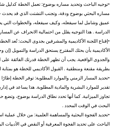
•
توجيه الباحث وتحديد مساره بوضوح
: تعمل الخطة كدليل شا
مساره البحثي بوضوح ودقة، وتجنب التشتت الذي قد يحدث خلا
عميق وشامل لما سيفعله، وكيف سيفعله، والخطوات التي يجب علي
الدراسة
. هذا التوجيه يقلل من احتمالية الانحراف عن المسا
•
إقناع اللجنة الأكاديمية والمشرفين بجدوى البحث
: تُعد الخط
الأكاديمية بأن بحثك المقترح يستحق الدراسة والتمويل (إن وجد)،
والجدوى الواقعية. يجب أن تظهر الخطة قدرتك الفائقة على الت
بطريقة مقنعة ومنطقية
. القبول الأكاديمي للخطة هو بمثابة
•
تحديد المسار الزمني والموارد المطلوبة
: توفر الخطة إطارًا 
تقدير للموارد البشرية والمادية المطلوبة. هذا يساعد في إدارة
تجاوز الميزانية. كما أنها تحدد نطاق الدراسة بوضوح، وتضع حد
البحث في الوقت المحدد
.
•
تحديد الفجوة البحثية والمساهمة العلمية
: من خلال عملية اس
الباحث على تحديد الفجوة المعرفية أو النقص في الأدبيات البح