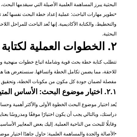
البحثية يبرز المساهمة العلمية الأصيلة التي سيقدمها البحث،
•
تطوير مهارات الباحث
: عملية إعداد خطة البحث نفسها تُعد تد
والتخطيط، والكتابة الأكاديمية. إنها تُعد الباحث للمراحل الل
البحثية.
٢. الخطوات العملية لكتابة خطة بحث ماجستير قوية
تتطلب كتابة خطة بحث قوية وشاملة اتباع خطوات منهجية ومن
للاحقة، مما يضمن تكامل الخطة واتساقها. سنستعرض هنا هذ
مفصلة لضمان جودة كل مكون من مكونات الخطة، وتحقيق أ
٢.١. اختيار موضوع البحث: الأساس المتين للرحلة الأكاديمية
يُعد اختيار موضوع البحث الخطوة الأولى والأكثر أهمية وحسا
دراستك، وبالتالي يجب أن يكون اختيارًا موفقًا ومدروسًا بعن
وقابلًا للبحث من الناحية العملية. إليك بعض المعايير الأساس
•
الأصالة والجدة والمساهمة العلمية
: حاول جاهدًا اختيار موض