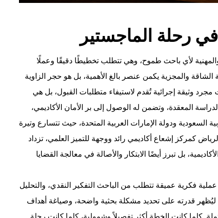
في رحلة الماجستير
المهنية لأي باحث طموح، وهي تتطلب تخطيطًا دقيقًا وعملًا
ة الشاقة والمجزية يكمن عنصر بالغ الأهمية، بل هو حجر الزاوية
ت مجرد وثيقة إجرائية تُقدم لاستيفاء متطلبات القبول، بل هي
الدراسة المعقدة، وتضمن له الوصول إلى بر الأمان الأكاديمي،
بية السعودية ودولة الإمارات العربية المتحدة، حيث تتسارع وتيرة
ياض كمركز إشعاع أكاديمي رائد ووجهة للتميز العلمي، تزداد
يمية، بل تبرز أيضًا الابتكار والأصالة في معالجة القضايا
لية فكرية عميقة تتطلب من الباحث التفكير النقدي، والتحليل
ث ليُظهر قدرته على تحديد مشكلة بحثية واضحة، وصياغة أهداف
حتملة. كلما كانت الخطة أكثر تفصيلاً وشمولية، كلما كانت رحلة