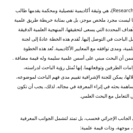
خطة البحث، والتي تُعرف أيضًا بالمقترح البحثي (Research Proposal)، هي وثيقة أكاديمية تفصيلية ومحكمة يقدمها طالب
ها ليست مجرد ملخص موجز، بل هي بمثابة خريطة طريق علمية
أهداف المحددة التي يسعى لتحقيقها، المنهجية العلمية الدقيقة
أمل الباحث في التوصل إليها. تُقدم هذه الخطة عادةً إلى لجنة
ية، ومدى توافقه مع المعايير الأكاديمية. تُعد هذه الخطوة
 تضمن أن البحث مبني على أسس علمية سليمة وله قيمة مضافة
.
امات الطرفين وتوقعاتهما. إنها تُمثل رؤية الباحث لدراسته،
الها، يمكن للجنة الإشرافية تقييم مدى فهم الباحث لموضوعه،
ساهمة بحثه في إثراء المعرفة في مجاله. لذلك، يجب أن تكون
 التعامل مع البحث العلمي.
الجانب الإجرائي فحسب، بل تمتد لتشمل الجوانب المعرفية
 موجهة، وذات قيمة علمية: