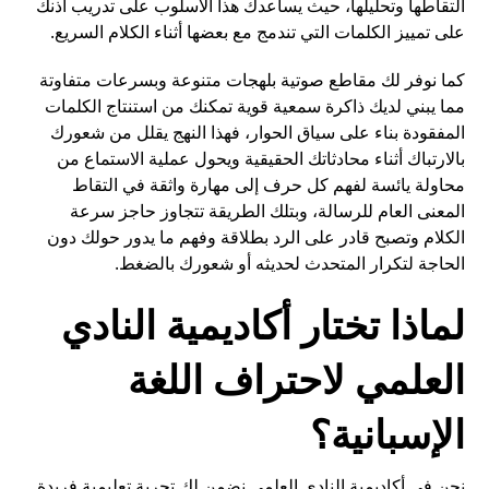
التقاطها وتحليلها، حيث يساعدك هذا الأسلوب على تدريب أذنك
على تمييز الكلمات التي تندمج مع بعضها أثناء الكلام السريع.
كما نوفر لك مقاطع صوتية بلهجات متنوعة وبسرعات متفاوتة
مما يبني لديك ذاكرة سمعية قوية تمكنك من استنتاج الكلمات
المفقودة بناء على سياق الحوار، فهذا النهج يقلل من شعورك
بالارتباك أثناء محادثاتك الحقيقية ويحول عملية الاستماع من
محاولة يائسة لفهم كل حرف إلى مهارة واثقة في التقاط
المعنى العام للرسالة، وبتلك الطريقة تتجاوز حاجز سرعة
الكلام وتصبح قادر على الرد بطلاقة وفهم ما يدور حولك دون
الحاجة لتكرار المتحدث لحديثه أو شعورك بالضغط.
لماذا تختار أكاديمية النادي
العلمي لاحتراف اللغة
الإسبانية؟
نحن في
أكاديمية النادي العلمي
نضمن لك تجربة تعليمية فريدة