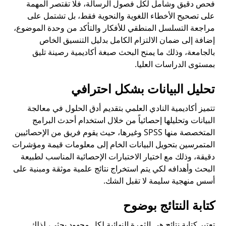
فحص دقيق وشامل لكل فصول الرسالة، فلا تقتصر المهمة
على تصحيح الأخطاء اللغوية والنحوية فقط، بل تشتمل على
مراجعة التسلسل المنطقي للأفكار والتأكد من وحدة الموضوع،
إضافة إلى ضمان الالتزام الكامل بدليل التنسيق الخاص
بالجامعة، وذلك ما يمنح البحث صبغة أكاديمية رصينة تليق
بمستوى الدراسات العليا.
تحليل البيانات بشكل احترافي
تتميز أكاديمية النادي العلمي بتقديم أدق الحلول في معالجة
البيانات وتحليلها إحصائياً من خلال استخدام أحدث البرامج
المتخصصة منها SPSS وغيرها، حيث يقوم فريق من الإحصائيين
المتمرسين بتحويل البيانات الخام إلى معلومات قيمة ومؤشرات
دقيقة، وذلك مع اختيار الاختبارات الإحصائية المناسب لطبيعة
البحث وأهدافه لكي يتم استخراج نتائج علمية موثقة ومبنية على
أسس منهجية سليمة لا تقبل الشك.
كتابة النتائج بوضوح
تعتبر كتابة نتائج هي الثمرة النهائية لكل مجهود بحثي، لذلك