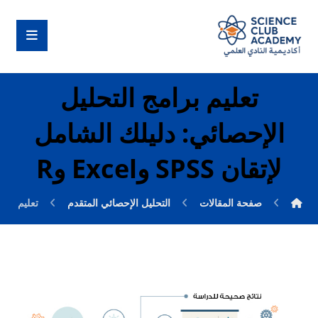
تعليم برامج التحليل
الإحصائي: دليلك الشامل
لإتقان SPSS وExcel وR
صفحة المقالات
التحليل الإحصائي المتقدم
تعليم برامج 