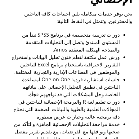
نحن نوفر خدمات متكاملة تلبي احتياجات كافة الباحثين
والمحترفين، وتتمثل في النقاط التالية:
دورات تدريبية متخصصة في برنامج SPSS تبدأ من
المستوى المبتدئ وتصل إلى التحليلات المتقدمة
والنمذجة الهيكلية المعقدة Amos.
ورش عمل مكثفة لتعلم فنون تحليل البيانات واستخراج
التقارير الاحترافية باستخدام برنامج Excel للباحثين
والموظفين في القطاعات الإدارية والتجارية المختلفة.
جلسات استشارية فردية One-on-One لمساعدة
الباحثين في تطبيق التحليل الإحصائي على بياناتهم
الخاصة وحل المشكلات التي قد تواجههم فجأة.
دورات تعليم لغة R والبرمجة الإحصائية للباحثين في
المجالات العلمية والطبية والبيانات الضخمة التي تحتاج
دقة برمجية عالية وخيارات عرض متطورة.
خدمة مراجعة التحليلات الإحصائية الجاهزة والتأكد من
صحتها وتوافقها مع الفرضيات، مع تقديم تقرير مفصل
بالتعديلات المقترحة لرفع جودة العمل العلمي.