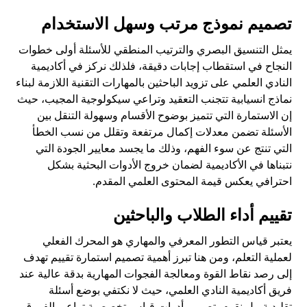
تصميم نموذج مرتب وسهل الاستخدام
يمثل التنسيق البصري والترتيب المنطقي للأسئلة أولى خطوات
النجاح في استقطاب إجابات دقيقة، فلذلك نركز في أكاديمية
النادي العلمي على تزويد الباحثين بالمهارات التقنية اللازمة لبناء
نماذج انسيابية تتجنب التعقيد وتراعي سيكولوجية المجيب، حيث
إن الاستمارة التي تتميز بوضوح الأقسام وسهولة التنقل بين
الأسئلة تضمن معدلات إكمال مرتفعة وتقلل من نسب الخطأ
التي تنتج عن سوء الفهم، وذلك ما يجسد معايير الجودة التي
نتبناها في الأكاديمية لضمان خروج الأدوات البحثية بشكل
احترافي يعكس قيمة المحتوى العلمي المقدم.
تقييم أداء الطلاب والباحثين
يعتبر قياس التطور المعرفي والمهاري هو المحرك الفعلي
لعملية التعلم، ومن هنا تبرز أهمية تصميم استمارة تقييم تهدف
إلى رصد نقاط القوة ومعالجة الفجوات المهارية بدقة عالية عند
فريق أكاديمية النادي العلمي، حيث لا نكتفي بوضع أسئلة
تقليدية، بل نقوم بتصميم أدوات قياس تخصصية تراعي الفروق