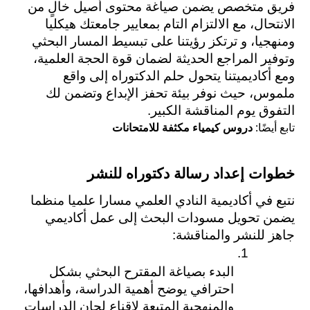
فريق متخصص يضمن صياغة محتوى أصيل خالٍ من 
الانتحال، مع الالتزام التام بمعايير جامعتك هيكليا 
ومنهجيا، و ترتكز رؤيتنا على تبسيط المسار البحثي 
وتوفير المراجع الحديثة لضمان قوة الحجة العلمية، 
ومع أكاديميتنا يتحول حلم الدكتوراه إلى واقع 
ملموس، حيث نوفر بيئة تحفز الإبداع وتضمن لك 
التفوق يوم المناقشة الكبير.
تابع أيضًا:
دروس كيمياء مكثفة للامتحانات
خطوات إعداد رسالة دكتوراه للنشر
نتبع في أكاديمية النادي العلمي مسارا علميا منظما 
يضمن تحويل مسودات البحث إلى عمل أكاديمي 
جاهز للنشر والمناقشة:
البدء بصياغة المقترح البحثي بشكل 
احترافي يوضح أهمية الدراسة، وأهدافها، 
والمنهجية المتبعة لإقناع لجان الدراسات 