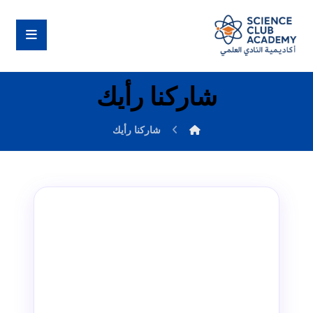
شاركنا رأيك
شاركنا رأيك
✍️
شاركنا رأيك
رأيك يهمنا ويساعدنا على التطور