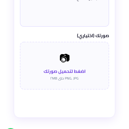
صورتك (اختياري)
📷
اضغط لتحميل صورتك
PNG, JPG حتى ٢MB
إرسال الرأي ✈️