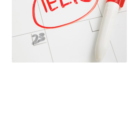
فبراير ١٨, ٢٠٢٦