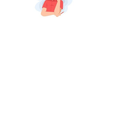
فبراير ٢٠, ٢٠٢٦